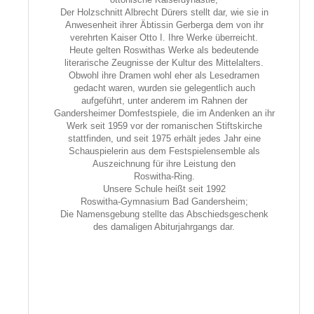
Der Holzschnitt Albrecht Dürers stellt dar, wie sie in
Anwesenheit ihrer Äbtissin Gerberga dem von ihr
verehrten Kaiser Otto I. Ihre Werke überreicht.
Heute gelten Roswithas Werke als bedeutende
literarische Zeugnisse der Kultur des Mittelalters.
Obwohl ihre Dramen wohl eher als Lesedramen
gedacht waren, wurden sie gelegentlich auch
aufgeführt, unter anderem im Rahnen der
Gandersheimer Domfestspiele, die im Andenken an ihr
Werk seit 1959 vor der romanischen Stiftskirche
stattfinden, und seit 1975 erhält jedes Jahr eine
Schauspielerin aus dem Festspielensemble als
Auszeichnung für ihre Leistung den
Roswitha-Ring.
Unsere Schule heißt seit 1992
Roswitha-Gymnasium Bad Gandersheim;
Die Namensgebung stellte das Abschiedsgeschenk
des damaligen Abiturjahrgangs dar.