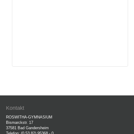
Kontakt
ROSWITHA-GYMNASIUM
Bismarckstr. 17
37581 Bad Gandersheim
Telefon: (0 53 82) 95368 - 0