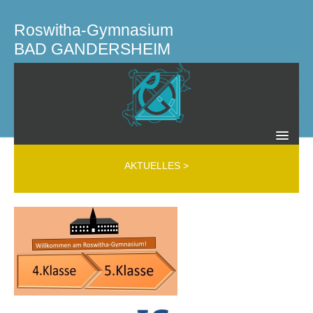
Roswitha-Gymnasium
BAD GANDERSHEIM
SCHULLEITUNG KOLLEGIUM GREMIEN
AKTUELLES
>
Schulleitung
Kollegium
Mobbing Interventions Team (MIT)
Beratungslehrer
Schülerfirma
Schülervertretung
Schulelternrat
Elternverein