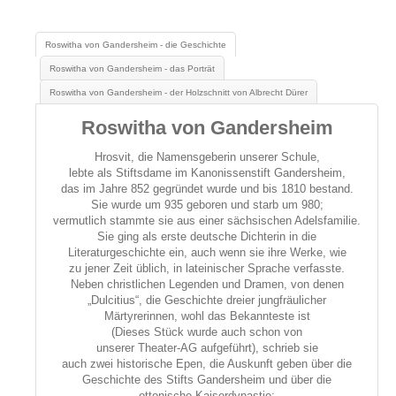
Schulfahrten
Vorstellung der Schule und Fotorundgang
Roswitha von Gandersheim - die Geschichte
Bildergalerie
Roswitha von Gandersheim - das Porträt
Abiturjahrgänge
Roswitha von Gandersheim - der Holzschnitt von Albrecht Dürer
Verpflegung
Roswitha von Gandersheim
Sprachzertifikate
SEKUNDARSTUFE I
Hrosvit, die Namensgeberin unserer Schule,
lebte als Stiftsdame im Kanonissenstift Gandersheim,
Arbeitsgemeinschaften
das im Jahre 852 gegründet wurde und bis 1810 bestand.
SEKUNDARSTUFE II
Sie wurde um 935 geboren und starb um 980;
vermutlich stammte sie aus einer sächsischen Adelsfamilie.
Einführungsphase
Sie ging als erste deutsche Dichterin in die
Qualifikationsphase
Literaturgeschichte ein, auch wenn sie ihre Werke, wie
Studium Niedersachsen
zu jener Zeit üblich, in lateinischer Sprache verfasste.
Neben christlichen Legenden und Dramen, von denen
INFORMATIONEN FÜR GRUNDSCHULELTERN
„Dulcitius“, die Geschichte dreier jungfräulicher
Märtyrerinnen, wohl das Bekannteste ist
(Dieses Stück wurde auch schon von
unserer Theater-AG aufgeführt), schrieb sie
auch zwei historische Epen, die Auskunft geben über die
Geschichte des Stifts Gandersheim und über die
ottonische Kaiserdynastie;