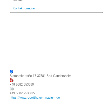
Schulfahrten
Kontaktformular
Vorstellung der Schule und Fotorundgang
Bildergalerie
Abiturjahrgänge
Verpflegung
Sprachzertifikate
SEKUNDARSTUFE I
Arbeitsgemeinschaften
SEKUNDARSTUFE II
Einführungsphase
Qualifikationsphase
Studium Niedersachsen
Bismarckstraße 17 37581 Bad Gandersheim
INFORMATIONEN FÜR GRUNDSCHULELTERN
+49 5382 953680
+49 5382 9536827
https://www.roswitha-gymnasium.de