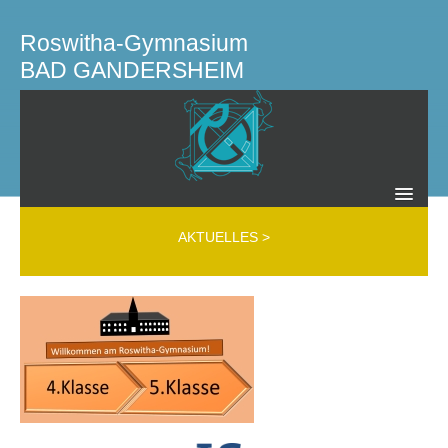
Roswitha-Gymnasium
BAD GANDERSHEIM
SCHULLEITUNG KOLLEGIUM GREMIEN
AKTUELLES
>
Schulleitung
Kollegium
Mobbing Interventions Team (MIT)
Beratungslehrer
Schülerfirma
Schülervertretung
Schulelternrat
Elternverein