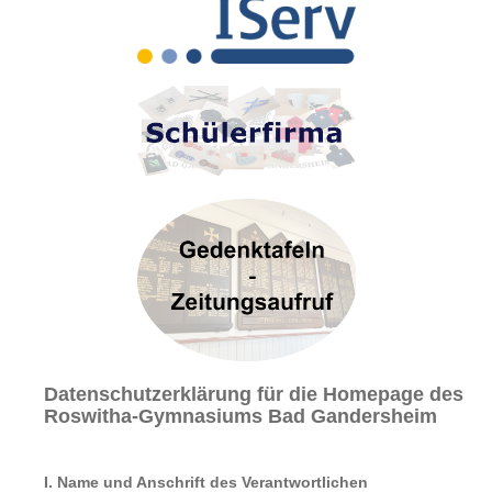
Sekretariat
Kontakt
INFORMATIONEN & FORMULARE KONZEPTE
Schulordnung/Pausenordnung
Konzepte
Elternbriefe
Information & Formulare
Schulkonzept
Fächervorstellung
SCHULLEBEN & AKTUELLES
Aktuelle Berichte
Highlights
Geschichte des Gymnasiums
Gedenktafeln
Datenschutzerklärung für die Homepage des
Bibliothek
Roswitha-Gymnasiums Bad Gandersheim
Roswitha von Gandersheim
Tintenklex
I. Name und Anschrift des Verantwortlichen
Schüleraustausch Skegness - Bericht