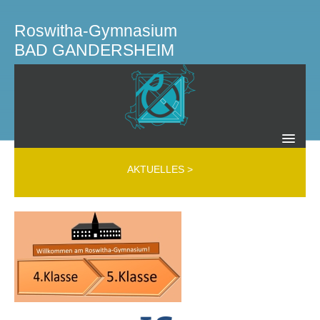
Roswitha-Gymnasium
BAD GANDERSHEIM
SCHULLEITUNG KOLLEGIUM GREMIEN
AKTUELLES
>
Schulleitung
Kollegium
Mobbing Interventions Team (MIT)
Beratungslehrer
Schülerfirma
Schülervertretung
Schulelternrat
Elternverein