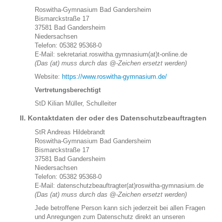
Schulfahrten
Roswitha-Gymnasium Bad Gandersheim
Bismarckstraße 17
Vorstellung der Schule und Fotorundgang
37581 Bad Gandersheim
Bildergalerie
Niedersachsen
Telefon: 05382 95368-0
Abiturjahrgänge
E-Mail: sekretariat.roswitha.gymnasium(at)t-online.de
Verpflegung
(Das (at) muss durch das @-Zeichen ersetzt werden)
Sprachzertifikate
Website:
https://www.roswitha-gymnasium.de/
SEKUNDARSTUFE I
Vertretungsberechtigt
Arbeitsgemeinschaften
StD Kilian Müller, Schulleiter
SEKUNDARSTUFE II
II. Kontaktdaten der oder des Datenschutzbeauftragten
Einführungsphase
StR Andreas Hildebrandt
Qualifikationsphase
Roswitha-Gymnasium Bad Gandersheim
Studium Niedersachsen
Bismarckstraße 17
37581 Bad Gandersheim
INFORMATIONEN FÜR GRUNDSCHULELTERN
Niedersachsen
Telefon: 05382 95368-0
E-Mail: datenschutzbeauftragter(at)roswitha-gymnasium.de
(Das (at) muss durch das @-Zeichen ersetzt werden)
Jede betroffene Person kann sich jederzeit bei allen Fragen
und Anregungen zum Datenschutz direkt an unseren