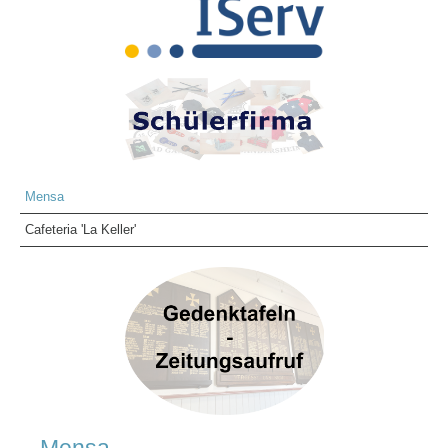
Sekretariat
Kontakt
INFORMATIONEN & FORMULARE KONZEPTE
Schulordnung/Pausenordnung
Konzepte
Elternbriefe
Information & Formulare
Schulkonzept
Mensa
Fächervorstellung
Cafeteria 'La Keller'
SCHULLEBEN & AKTUELLES
Aktuelle Berichte
Highlights
Geschichte des Gymnasiums
Gedenktafeln
Bibliothek
Roswitha von Gandersheim
Tintenklex
Schüleraustausch Skegness - Bericht
Mensa