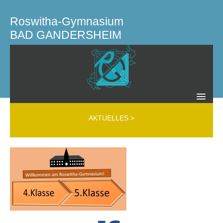
Roswitha-Gymnasium
BAD GANDERSHEIM
SCHULLEITUNG KOLLEGIUM GREMIEN
AKTUELLES
>
Schulleitung
Kollegium
Mobbing Interventions Team (MIT)
Beratungslehrer
Schülerfirma
Schülervertretung
Schulelternrat
Elternverein