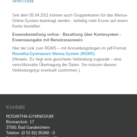
Schulfahrten
Vorstellung der Schule und Fotorundgang
Seit dem 05.04.2011 können auch Gruppenkarten für das Mensa-
Online-System beantragt werden - beliebig viele Essen auf einem
Bildergalerie
Konto bestellen:
Abiturjahrgänge
Essensbestellung online - Bezahlung über Kontosystem -
Verpflegung
Essensausgabe mit Benutzerausweis
Sprachzertifikate
Hier der Link zum RGMS – mit Anmeldungsbogen im pdf-Format
Roswitha-Gymnasium Mensa-System (RGMS)
SEKUNDARSTUFE I
(Hinweis: Es liegt eine gesicherte Verbindung zugrunde – eine
Arbeitsgemeinschaften
verschlüsselte Übertragung der Daten. Sie müssen diesem
SEKUNDARSTUFE II
Verbindungstyp eventuell zustimmen.)
Einführungsphase
Qualifikationsphase
Studium Niedersachsen
INFORMATIONEN FÜR GRUNDSCHULELTERN
Kontakt
ROSWITHA-GYMNASIUM
Bismarckstr. 17
37581 Bad Gandersheim
Telefon: (0 53 82) 95368 - 0